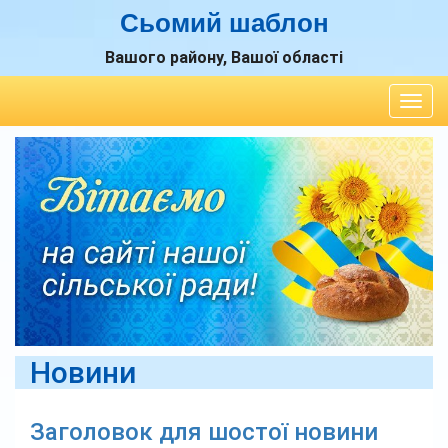
Сьомий шаблон
Вашого району, Вашої області
Togg
navig
Новини
Заголовок для шостої новини